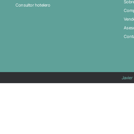
Sobr
Consultor hotelero
Comp
Vende
Ases
Cont
Javier