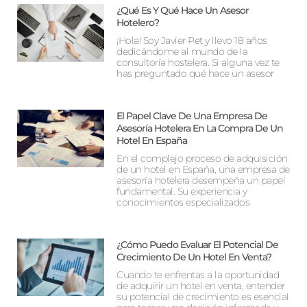
¿Qué Es Y Qué Hace Un Asesor
Hotelero?
¡Hola! Soy Javier Pet y llevo 18 años
dedicándome al mundo de la
consultoría hostelera. Si alguna vez te
has preguntado qué hace un asesor
El Papel Clave De Una Empresa De
Asesoría Hotelera En La Compra De Un
Hotel En España
En el complejo proceso de adquisición
de un hotel en España, una empresa de
asesoría hotelera desempeña un papel
fundamental. Su experiencia y
conocimientos especializados
¿Cómo Puedo Evaluar El Potencial De
Crecimiento De Un Hotel En Venta?
Cuando te enfrentas a la oportunidad
de adquirir un hotel en venta, entender
su potencial de crecimiento es esencial